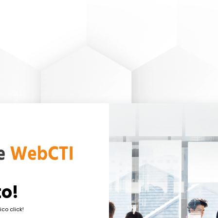
o!
ico click!